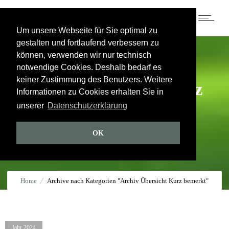
Um unsere Webseite für Sie optimal zu
gestalten und fortlaufend verbessern zu
können, verwenden wir nur technisch
notwendige Cookies. Deshalb bedarf es
keiner Zustimmung des Benutzers. Weitere
Archiv Übersicht Kurz
Informationen zu Cookies erhalten Sie in
unserer
Datenschutzerklärung
bemerkt
OK
Home
Archive nach Kategorien "Archiv Übersicht Kurz bemerkt"
Jahr 2024