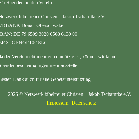
Für Spenden an den Verein:
Netzwerk bibeltreuer Christen – Jakob Tscharntke e.V.
VRBANK Donau-Oberschwaben
IBAN: DE 79 6509 3020 0508 6130 00
BIC: GENODES1SLG
da der Verein nicht mehr gemeinnützig ist, können wir keine
Spendenbescheinigungen mehr ausstellen
Besten Dank auch für alle Gebetsunterstützung
2026
©
Netzwerk bibeltreuer Christen – Jakob Tscharntke e.V.
|
Impressum
|
Datenschutz