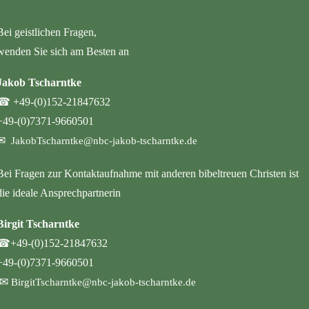
Bei geistlichen Fragen,
wenden Sie sich am Besten an
Jakob Tscharntke
☎
+49-(0)152-21847632
+49-(0)7371-9660501
✉
JakobTscharntke@nbc-jakob-tscharntke.de
Bei Fragen zur Kontaktaufnahme mit anderen bibeltreuen Christen ist
die ideale Ansprechpartnerin
Birgit Tscharntke
☎
+49-(0)152-21847632
+49-(0)7371-9660501
✉
BirgitTscharntke@nbc-jakob-tscharntke.de