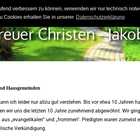
laufend verbessern zu können, verwenden wir nur technisch not
n
Orientierungen
Netzwerk
Kurz bemerkt
u Cookies erhalten Sie in unserer
Datenschutzerklärung
euer Christen - Jako
 und Hausgemeinden
nn ich leider nur allzu gut verstehen. Bis vor etwa 10 Jahren 
 wir uns die letzten 10 Jahre zunehmend abgewöhnt. Wir gingen
ch aus „evangelikalen“ und „frommen“. Predigten waren zumeist 
iblische Verkündigung.