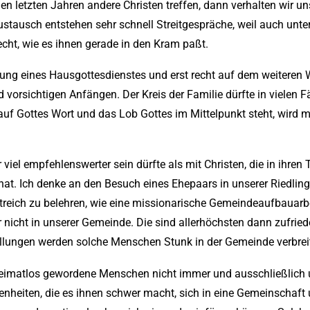
den letzten Jahren andere Christen treffen, dann verhalten wir
tausch entstehen sehr schnell Streitgespräche, weil auch unte
recht, wie es ihnen gerade in den Kram paßt.
ndung eines Hausgottesdienstes und erst recht auf dem weiter
 vorsichtigen Anfängen. Der Kreis der Familie dürfte in vielen 
 Gottes Wort und das Lob Gottes im Mittelpunkt steht, wird ma
iel empfehlenswerter sein dürfte als mit Christen, die in ihre
n hat. Ich denke an den Besuch eines Ehepaars in unserer Riedlin
reich zu belehren, wie eine missionarische Gemeindeaufbauarbe
nicht in unserer Gemeinde. Die sind allerhöchsten dann zufried
tellungen werden solche Menschen Stunk in der Gemeinde verbrei
matlos gewordene Menschen nicht immer und ausschließlich um
genheiten, die es ihnen schwer macht, sich in eine Gemeinschaft