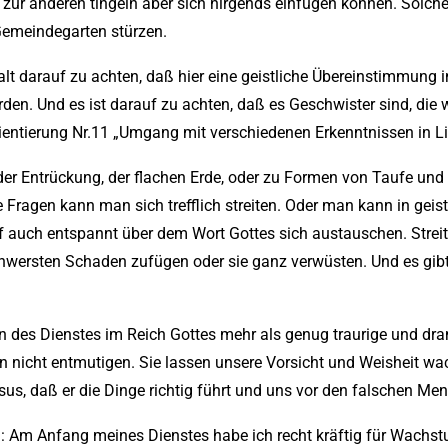
zur anderen tingeln aber sich nirgends einfügen können. Solche 
Gemeindegarten stürzen.
alt darauf zu achten, daß hier eine geistliche Übereinstimmung
den. Und es ist darauf zu achten, daß es Geschwister sind, die
ientierung Nr.11 „Umgang mit verschiedenen Erkenntnissen in Li
t der Entrückung, der flachen Erde, oder zu Formen von Taufe u
ese Fragen kann man sich trefflich streiten. Oder man kann in gei
rf auch entspannt über dem Wort Gottes sich austauschen. Stre
chwersten Schaden zufügen oder sie ganz verwüsten. Und es gib
en des Dienstes im Reich Gottes mehr als genug traurige und d
en nicht entmutigen. Sie lassen unsere Vorsicht und Weisheit wa
sus, daß er die Dinge richtig führt und uns vor den falschen Me
 Am Anfang meines Dienstes habe ich recht kräftig für Wachst