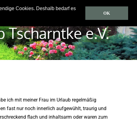
wendige Cookies. Deshalb bedarf es
Predigten
CD/DVD
Gästebuch
Über uns
OK
b Tscharntke e.V.
habe ich mit meiner Frau im Urlaub regelmäßig
 fast nur noch innerlich aufgewühlt, traurig und
erschreckend flach und inhaltsarm oder waren zum