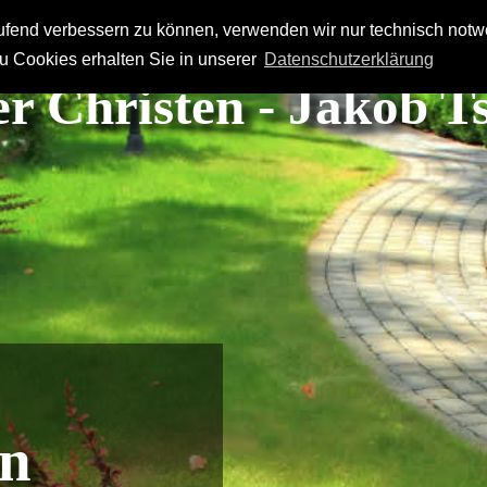
laufend verbessern zu können, verwenden wir nur technisch not
n
Orientierungen
Netzwerk
Kurz bemerkt
u Cookies erhalten Sie in unserer
Datenschutzerklärung
r Christen - Jakob Ts
en