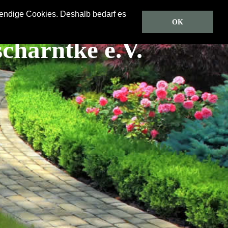
wendige Cookies. Deshalb bedarf es
Predigten
CD/DVD
Gästebuch
Über uns
OK
charntke e.V.