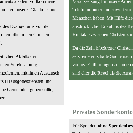
staments als dem vollkommenen
Voraussetzung für unsere Arbeit 
rundlage unseres Glaubens und
Telefonnummer und soweit vorh
Menschen haben. Mit Hilfe dies
be des Evangeliums von der
ausdrücklicher Erlaubnis des Be
schen bibeltreuen Christen.
Kontakte zwischen Christen zur 
“.
Da die Zahl bibeltreuer Christe
itlichen Abfalls der
setzt eine ernsthafte Suche nach
lichen Vereinsamung.
voraus. Entfernungen zu andere
enzulernen, mit ihnen Austausch
sind eher die Regel als die Aus
t zu Hausgottesdiensten und
ue Gemeinden geben sollte,
er.
Privates Sonderkonto
Für Spenden
ohne Spendenbes