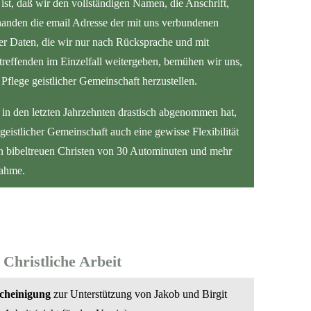
ist, daß wir den vollständigen Namen, die Anschrift,
anden die email Adresse der mit uns verbundenen
er Daten, die wir nur nach Rücksprache und mit
treffenden im Einzelfall weitergeben, bemühen wir uns,
Pflege geistlicher Gemeinschaft herzustellen.
n in den letzten Jahrzehnten drastisch abgenommen hat,
 geistlicher Gemeinschaft auch eine gewisse Flexibilität
n bibeltreuen Christen von 30 Autominuten und mehr
nahme.
 Christliche Arbeit
cheinigung
zur Unterstützung von Jakob und Birgit