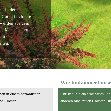
n in der
 Gott. Durch ihre
e wurden aus dem
 es, Menschen zu
Gott
eiten.
Wie
funktioniert
uns
eben in einem persönlichen
Christen, die ein ernsthaftes un
nd Erlöser.
anderen bibeltreuen Christen, si