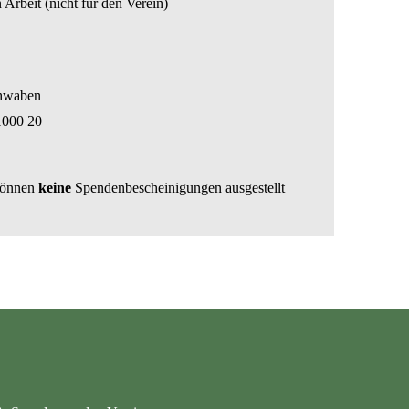
 Arbeit (nicht für den Verein)
hwaben
1000 20
können
keine
Spendenbescheinigungen ausgestellt