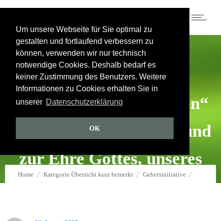
17.8.2025 – 510. Abend der
Um unsere Webseite für Sie optimal zu
gestalten und fortlaufend verbessern zu
Gebetsinitiative zur
können, verwenden wir nur technisch
notwendige Cookies. Deshalb bedarf es
Ermutigung des
keiner Zustimmung des Benutzers. Weitere
Informationen zu Cookies erhalten Sie in
„Heerlagers der Heiligen“
unserer
Datenschutzerklärung
in diesen letzten Tagen und
OK
zur Ehre Gottes, unseres
Home
Kategorie Übersicht kurz bemerkt
Gebetsinitiative
himmlischen Vaters
17.8.2025 – 510. Abend der Gebetsinitiative zur Ermutigung des
16. August 2025
durch
Jakob Tscharntke
3
Kommentare
68012 Views
„Heerlagers der Heiligen“ in diesen letzten Tagen und zur Ehre