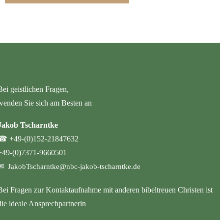
Bei geistlichen Fragen,
wenden Sie sich am Besten an
Jakob Tscharntke
☎
+49-(0)152-21847632
+49-(0)7371-9660501
✉
JakobTscharntke@nbc-jakob-tscharntke.de
Bei Fragen zur Kontaktaufnahme mit anderen bibeltreuen Christen ist
die ideale Ansprechpartnerin