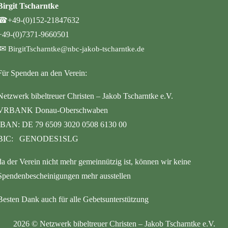
Birgit Tscharntke
☎
+49-(0)152-21847632
+49-(0)7371-9660501
✉
BirgitTscharntke@nbc-jakob-tscharntke.de
Für Spenden an den Verein:
Netzwerk bibeltreuer Christen – Jakob Tscharntke e.V.
VRBANK Donau-Oberschwaben
IBAN: DE 79 6509 3020 0508 6130 00
BIC: GENODES1SLG
da der Verein nicht mehr gemeinnützig ist, können wir keine
Spendenbescheinigungen mehr ausstellen
Besten Dank auch für alle Gebetsunterstützung
2026
©
Netzwerk bibeltreuer Christen – Jakob Tscharntke e.V.