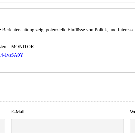
e Berichterstattung zeigt potenzielle Einflüsse von Politik, und Interes
hristen – MONITOR
1l4-1vsSA0Y
E-Mail
We