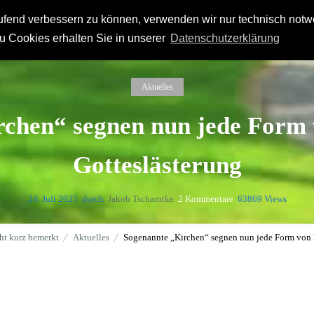
laufend verbessern zu können, verwenden wir nur technisch not
n
Orientierungen
Netzwerk
Kurz bemerkt
u Cookies erhalten Sie in unserer
Datenschutzerklärung
Aktuelles
rchen“ segnen nun jede Form 
Gotteslästerung
24. Juli 2025
durch
Jakob Tscharntke
2
Kommentare
63869 Views
ht kurz bemerkt
Aktuelles
Sogenannte „Kirchen“ segnen nun jede Form von H