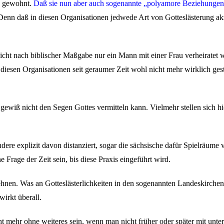
s gewohnt.
Daß sie nun aber auch sogenannte „polyamore Beziehungen
Denn daß in diesen Organisationen jedwede Art von Gotteslästerung akze
t nach biblischer Maßgabe nur ein Mann mit einer Frau verheiratet wi
 in diesen Organisationen seit geraumer Zeit wohl nicht mehr wirklich 
gewiß nicht den Segen Gottes vermitteln kann. Vielmehr stellen sich h
re explizit davon distanziert, sogar die sächsische dafür Spielräume v
 Frage der Zeit sein, bis diese Praxis eingeführt wird.
cklehnen. Was an Gotteslästerlichkeiten in den sogenannten Landeskirc
irkt überall.
ht mehr ohne weiteres sein, wenn man nicht früher oder später mit unter