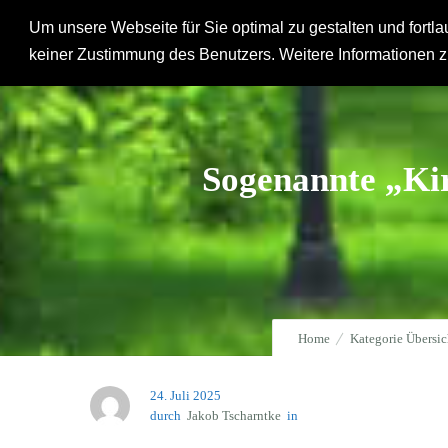
Um unsere Webseite für Sie optimal zu gestalten und fort
Hausgemeinde
keiner Zustimmung des Benutzers. Weitere Informationen z
Sogenannte „Ki
Home
Kategorie Übersic
24. Juli 2025
durch
Jakob Tscharntke
in
Aktuelles