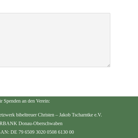
r Spenden an den Verein:
tzwerk bibeltreuer Christen – Jakob Tscharntke e.V.
RBANK Donau-Oberschwaben
BAN: DE 79 6509 3020 0508 6130 00