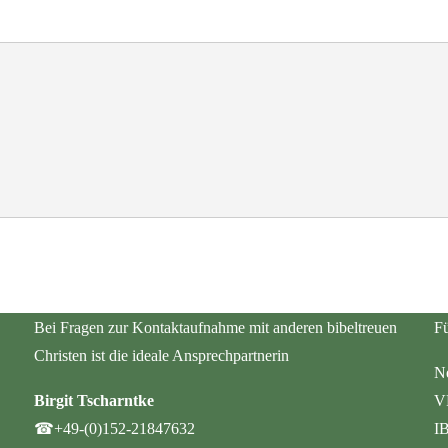
Bei Fragen zur Kontaktaufnahme mit anderen bibeltreuen
Fü
Christen ist die ideale Ansprechpartnerin
Ne
Birgit Tscharntke
V
☎
+49-(0)152-21847632
I