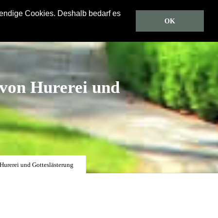
wendige Cookies. Deshalb bedarf es
Predigten
CD/DVD
Gästebuch
Über uns
OK
von Hurerei und
urerei und Gotteslästerung