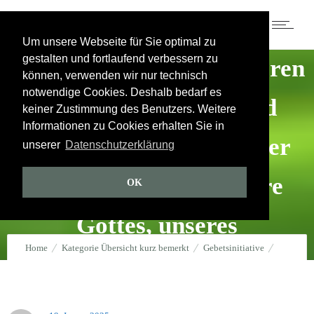
19.1.2025 – 480. Abend der
Um unsere Webseite für Sie optimal zu
gestalten und fortlaufend verbessern zu
Gebetsinitiative für unseren
können, verwenden wir nur technisch
notwendige Cookies. Deshalb bedarf es
Staat – unser Volk und
keiner Zustimmung des Benutzers. Weitere
Informationen zu Cookies erhalten Sie in
Vaterland – zum Heil der
unserer
Datenschutzerklärung
Menschen und zur Ehre
OK
Gottes, unseres
Home
Kategorie Übersicht kurz bemerkt
Gebetsinitiative
himmlischen Vaters
19.1.2025 – 480. Abend der Gebetsinitiative für unseren Staat – unser
19. Januar 2025
durch
Jakob Tscharntke
0
Kommentare
44912 Views
Volk und Vaterland – zum Heil der Menschen und zur Ehre Gottes,