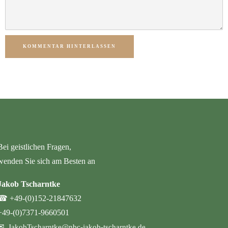
KOMMENTAR HINTERLASSEN
Bei geistlichen Fragen,
wenden Sie sich am Besten an
Jakob Tscharntke
☎
+49-(0)152-21847632
+49-(0)7371-9660501
✉
JakobTscharntke@nbc-jakob-tscharntke.de