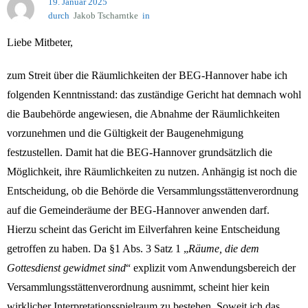
19. Januar 2025
unseres himmlischen Vaters
durch
Jakob Tscharntke
in
Gebetsinitiative
Liebe Mitbeter,
zum Streit über die Räumlichkeiten der BEG-Hannover habe ich
folgenden Kenntnisstand: das zuständige Gericht hat demnach wohl
die Baubehörde angewiesen, die Abnahme der Räumlichkeiten
vorzunehmen und die Gültigkeit der Baugenehmigung
festzustellen. Damit hat die BEG-Hannover grundsätzlich die
Möglichkeit, ihre Räumlichkeiten zu nutzen. Anhängig ist noch die
Entscheidung, ob die Behörde die Versammlungsstättenverordnung
auf die Gemeinderäume der BEG-Hannover anwenden darf.
Hierzu scheint das Gericht im Eilverfahren keine Entscheidung
getroffen zu haben. Da §1 Abs. 3 Satz 1 „
Räume, die dem
Gottesdienst gewidmet sind
“ explizit vom Anwendungsbereich der
Versammlungsstättenverordnung ausnimmt, scheint hier kein
wirklicher Interpretationsspielraum zu bestehen. Soweit ich das