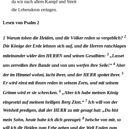
da wir nach allem Kampf und Streit
die Lebenskron erringen.
Lesen von Psalm 2
2
1
Warum toben die Heiden, und die Völker reden so vergeblich
?
Die Könige der Erde lehnen sich auf, und die Herren ratschlagen
3
miteinander wider den HERRN und seinen Gesalbten:
„Lasset
4
uns zerreißen ihre Bande und von uns werfen ihre Seile!“
Aber
5
der im Himmel wohnt, lacht ihrer, und der HERR spottet ihrer.
Er wird einst mit ihnen reden in seinem Zorn, und mit seinem
6
Grimm wird er sie schrecken.
„Aber ich habe meinen König
7
eingesetzt auf meinem heiligen Berg Zion.“
Ich will von der
Weisheit predigen, daß der HERR zu mir gesagt hat: „Du bist
8
mein Sohn, heute habe ich dich gezeuget:
heische von mir, so
will ich dir Heiden zum Erbe geben und der Welt Enden zum