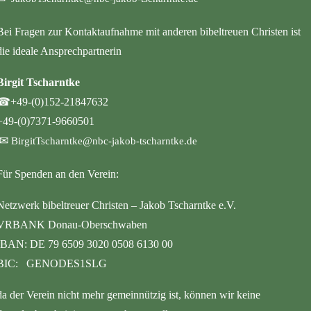
Bei Fragen zur Kontaktaufnahme mit anderen bibeltreuen Christen ist
die ideale Ansprechpartnerin
Birgit Tscharntke
☎
+49-(0)152-21847632
+49-(0)7371-9660501
✉
BirgitTscharntke@nbc-jakob-tscharntke.de
Für Spenden an den Verein:
Netzwerk bibeltreuer Christen – Jakob Tscharntke e.V.
VRBANK Donau-Oberschwaben
IBAN: DE 79 6509 3020 0508 6130 00
BIC: GENODES1SLG
da der Verein nicht mehr gemeinnützig ist, können wir keine