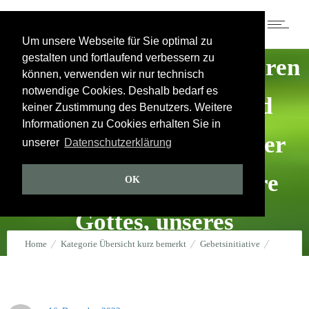
17.12.2023 – 423. Abend der
Um unsere Webseite für Sie optimal zu
gestalten und fortlaufend verbessern zu
Gebetsinitiative für unseren
können, verwenden wir nur technisch
notwendige Cookies. Deshalb bedarf es
Staat – unser Volk und
keiner Zustimmung des Benutzers. Weitere
Informationen zu Cookies erhalten Sie in
Vaterland – zum Heil der
unserer
Datenschutzerklärung
Menschen und zur Ehre
OK
Gottes, unseres
Home
Kategorie Übersicht kurz bemerkt
Gebetsinitiative
himmlischen Vaters
17.12.2023 – 423. Abend der Gebetsinitiative für unseren Staat –
16. Dezember 2023
durch
Jakob Tscharntke
0
Kommentare
783 Views
unser Volk und Vaterland – zum Heil der Menschen und zur Ehre