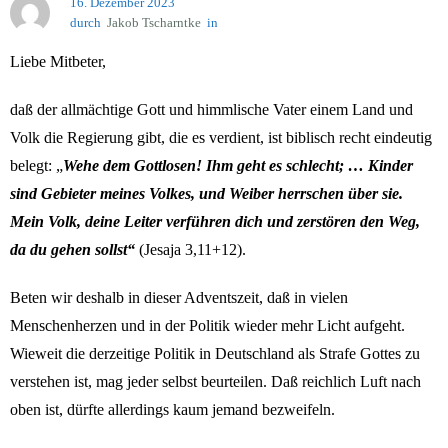
16. Dezember 2023
Gottes, unseres himmlischen Vaters
durch
Jakob Tscharntke
in
Gebetsinitiative
Liebe Mitbeter,
daß der allmächtige Gott und himmlische Vater einem Land und
Volk die Regierung gibt, die es verdient, ist biblisch recht eindeutig
belegt: „
Wehe dem Gottlosen! Ihm geht es schlecht; … Kinder
sind Gebieter meines Volkes, und Weiber herrschen über sie.
Mein Volk, deine Leiter verführen dich und zerstören den Weg,
da du gehen sollst“
(Jesaja 3,11+12).
Beten wir deshalb in dieser Adventszeit, daß in vielen
Menschenherzen und in der Politik wieder mehr Licht aufgeht.
Wieweit die derzeitige Politik in Deutschland als Strafe Gottes zu
verstehen ist, mag jeder selbst beurteilen. Daß reichlich Luft nach
oben ist, dürfte allerdings kaum jemand bezweifeln.