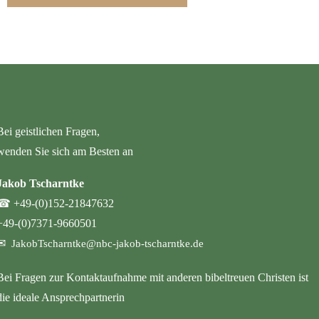
Bei geistlichen Fragen,
wenden Sie sich am Besten an
Jakob Tscharntke
☎
+49-(0)152-21847632
+49-(0)7371-9660501
✉
JakobTscharntke@nbc-jakob-tscharntke.de
Bei Fragen zur Kontaktaufnahme mit anderen bibeltreuen Christen ist
die ideale Ansprechpartnerin