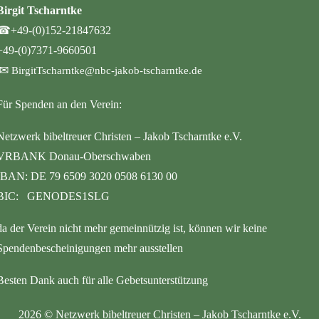
Birgit Tscharntke
☎
+49-(0)152-21847632
+49-(0)7371-9660501
✉
BirgitTscharntke@nbc-jakob-tscharntke.de
Für Spenden an den Verein:
Netzwerk bibeltreuer Christen – Jakob Tscharntke e.V.
VRBANK Donau-Oberschwaben
IBAN: DE 79 6509 3020 0508 6130 00
BIC: GENODES1SLG
da der Verein nicht mehr gemeinnützig ist, können wir keine
Spendenbescheinigungen mehr ausstellen
Besten Dank auch für alle Gebetsunterstützung
2026
©
Netzwerk bibeltreuer Christen – Jakob Tscharntke e.V.