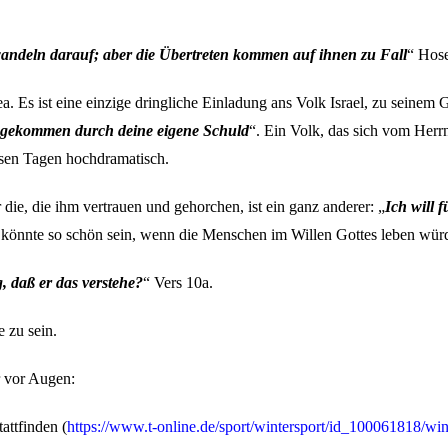
wandeln darauf; aber die Übertreten kommen auf ihnen zu Fall
“ Hose
. Es ist eine einzige dringliche Einladung ans Volk Israel, zu seinem
l gekommen durch deine eigene Schuld
“. Ein Volk, das sich vom Herr
esen Tagen hochdramatisch.
r die, die ihm vertrauen und gehorchen, ist ein ganz anderer: „
Ich will f
 könnte so schön sein, wenn die Menschen im Willen Gottes leben wür
g, daß er das verstehe?
“ Vers 10a.
 zu sein.
r vor Augen:
attfinden (
https://www.t-online.de/sport/wintersport/id_100061818/win