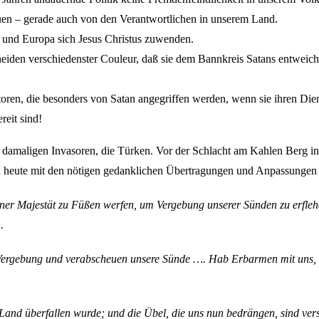
uen – gerade auch von den Verantwortlichen in unserem Land.
 und Europa sich Jesus Christus zuwenden.
heiden verschiedenster Couleur, daß sie dem Bannkreis Satans entweich
toren, die besonders von Satan angegriffen werden, wenn sie ihren Die
eit sind!
die damaligen Invasoren, die Türken. Vor der Schlacht am Kahlen Berg
h heute mit den nötigen gedanklichen Übertragungen und Anpassungen a
einer Majestät zu Füßen werfen, um Vergebung unserer Sünden zu erfle
.
 Vergebung und verabscheuen unsere Sünde …. Hab Erbarmen mit uns, h
e Land überfallen wurde; und die Übel, die uns nun bedrängen, sind ver