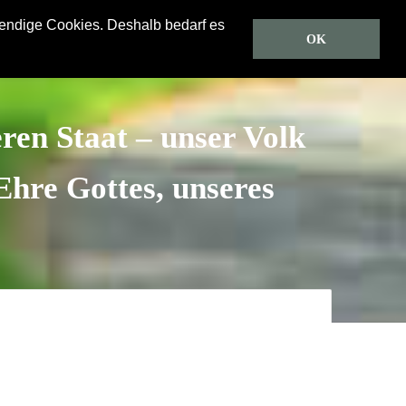
wendige Cookies. Deshalb bedarf es
Predigten
CD/DVD
Gästebuch
Über uns
OK
eren Staat – unser Volk
hre Gottes, unseres
 himmlischen Vaters