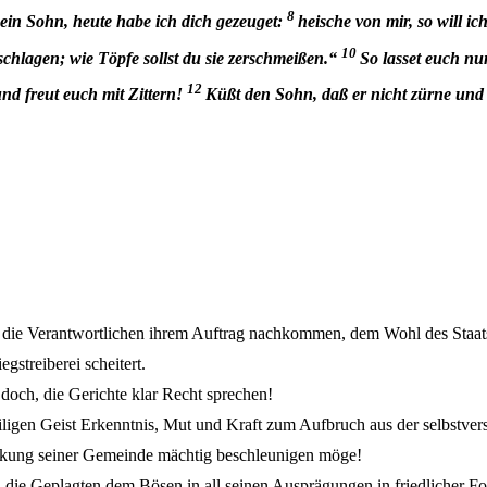
8
ein Sohn, heute habe ich dich gezeuget:
heische von mir, so will 
10
rschlagen; wie Töpfe sollst du sie zerschmeißen.“
So lasset euch nu
12
d freut euch mit Zittern!
Küßt den Sohn, daß er nicht zürne un
ß die Verantwortlichen ihrem Auftrag nachkommen, dem Wohl des Staats
gstreiberei scheitert.
doch, die Gerichte klar Recht sprechen!
eiligen Geist Erkenntnis, Mut und Kraft zum Aufbruch aus der selbs
ückung seiner Gemeinde mächtig beschleunigen möge!
die Geplagten dem Bösen in all seinen Ausprägungen in friedlicher F