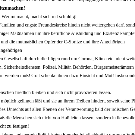
itzumachen!
Wer mitmacht, macht sich mit schuldig!
 Familien und engste Freundeskreise hinein nicht weitergehen darf, so
inniger Maßnahmen um ihre berufliche Ausbildung und Existenz kämpf
und die mutmaßlichen Opfer der C-Spritze und ihre Angehörigen
 Angehörigen
 Gesellschaft durch die Lügen rund um Corona, Klima etc. nicht weite
n, Sicherheitsdiensten, Polizei, Militär, Behörden, Bürgermeisterämtern
tan werden muß! Gott schenke ihnen dazu Einsicht und Mut! Insbesonde
chen friedlich bleiben und sich nicht provozieren lassen.
glich gelingen läßt und sie an ihrem Treiben hindert, soweit seine P
es Unrechts auf allen Ebenen der Verantwortung bald der irdischen Ge
 die Menschen sich nicht von Haß leiten lassen, sondern in liebevolle
ht zu festigen!
t Jahren andauernde Politik keine Fremdenfeindlichkeit in unserem Vo