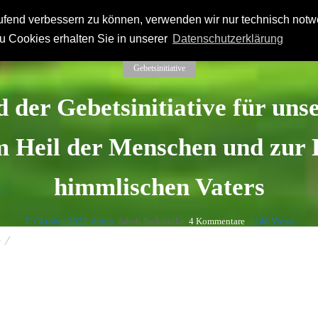
laufend verbessern zu können, verwenden wir nur technisch not
n
Orientierungen
Netzwerk
Kurz bemerkt
u Cookies erhalten Sie in unserer
Datenschutzerklärung
Gebetsinitiative
 der Gebetsinitiative für uns
m Heil der Menschen und zur E
himmlischen Vaters
7. Oktober 2022
durch
Jakob Tscharntke
4
Kommentare
1248 Views
e
 – unser Volk und Vaterland – zum Heil der Menschen und zur Ehre Gottes, unseres