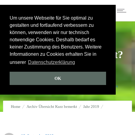
Um unsere Webseite für Sie optimal zu
gestalten und fortlaufend verbessern zu
können, verwenden wir nur technisch
Jahr 2019
notwendige Cookies. Deshalb bedarf es
keiner Zustimmung des Benutzers. Weitere
Auswandern oder nicht?
Informationen zu Cookies erhalten Sie in
unserer
Datenschutzerklärung
Und falls ja – wohin?
OK
18. September 2019
durch
WINI
0
Kommentare
1211 Views
Home
Archiv Übersicht Kurz bemerkt
Jahr 2019
Auswandern oder nicht? Und falls ja – wohin?