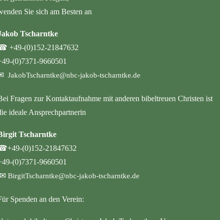
wenden Sie sich am Besten an
Jakob Tscharntke
☎
+49-(0)152-21847632
+49-(0)7371-9660501
✉
JakobTscharntke@nbc-jakob-tscharntke.de
Bei Fragen zur Kontaktaufnahme mit anderen bibeltreuen Christen ist
die ideale Ansprechpartnerin
Birgit Tscharntke
☎
+49-(0)152-21847632
+49-(0)7371-9660501
✉
BirgitTscharntke@nbc-jakob-tscharntke.de
Für Spenden an den Verein: