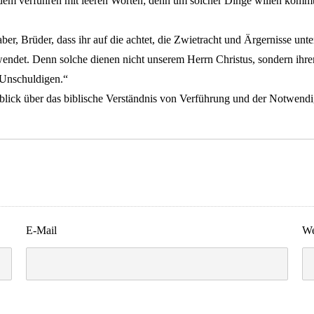
dem verführen mit leeren Worten; denn um solcher Dinge willen kommt
r, Brüder, dass ihr auf die achtet, die Zwietracht und Ärgernisse unter
wendet. Denn solche dienen nicht unserem Herrn Christus, sondern ihr
 Unschuldigen.“
rblick über das biblische Verständnis von Verführung und der Notwend
E-Mail
We