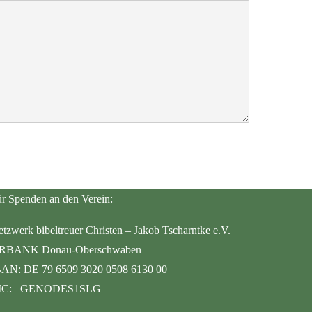
r Spenden an den Verein:
tzwerk bibeltreuer Christen – Jakob Tscharntke e.V.
RBANK Donau-Oberschwaben
BAN: DE 79 6509 3020 0508 6130 00
IC: GENODES1SLG