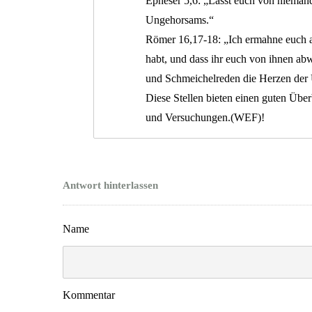
Epheser 5,6: „Lasst euch von nieman
Ungehorsams.“
Römer 16,17-18: „Ich ermahne euch abe
habt, und dass ihr euch von ihnen ab
und Schmeichelreden die Herzen der
Diese Stellen bieten einen guten Übe
und Versuchungen.(WEF)!
Antwort hinterlassen
Name
Kommentar