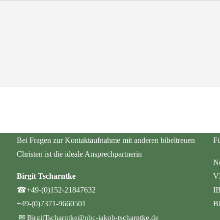
Bei Fragen zur Kontaktaufnahme mit anderen bibeltreuen
Fü
Christen ist die ideale Ansprechpartnerin
Ne
Birgit Tscharntke
V
☎
+49-(0)152-21847632
I
+49-(0)7371-9660501
B
✉
BirgitTscharntke@nbc-jakob-tscharntke.de