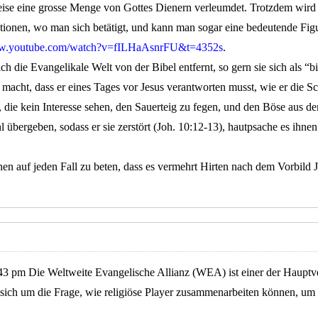
ise eine grosse Menge von Gottes Dienern verleumdet. Trotzdem wird
tionen, wo man sich betätigt, und kann man sogar eine bedeutende Figur
ww.youtube.com/watch?v=fILHaAsnrFU&t=4352s
.
ch die Evangelikale Welt von der Bibel entfernt, so gern sie sich als “bi
t macht, dass er eines Tages vor Jesus verantworten musst, wie er die S
e, die kein Interesse sehen, den Sauerteig zu fegen, und den Böse aus de
übergeben, sodass er sie zerstört (Joh. 10:12-13), hautpsache es ihnen
n auf jeden Fall zu beten, dass es vermehrt Hirten nach dem Vorbild 
43 pm Die Weltweite Evangelische Allianz (WEA) ist einer der Hauptv
sich um die Frage, wie religiöse Player zusammenarbeiten können, um 