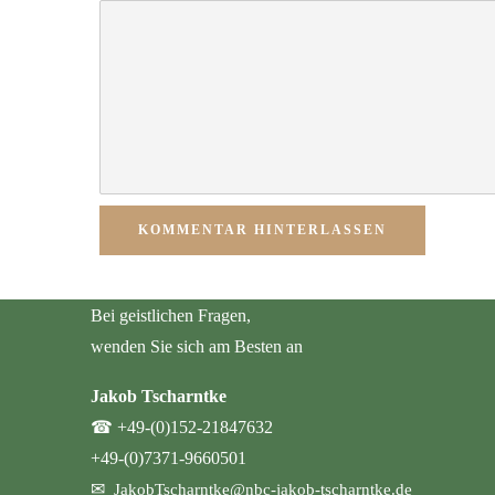
KOMMENTAR HINTERLASSEN
Bei geistlichen Fragen,
wenden Sie sich am Besten an
Jakob Tscharntke
☎
+49-(0)152-21847632
+49-(0)7371-9660501
✉
JakobTscharntke@nbc-jakob-tscharntke.de