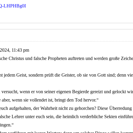
=-Q-LHPHBg0I
 2024, 11:43 pm
che Christus und falsche Propheten auftreten und werden große Zeich
ht jedem Geist, sondern prüft die Geister, ob sie von Gott sind; denn vie
 versucht, wenn er von seiner eigenen Begierde gereizt und gelockt w
 aber, wenn sie vollendet ist, bringt den Tod hervor.“
at euch aufgehalten, der Wahrheit nicht zu gehorchen? Diese Überredun
alsche Lehrer unter euch sein, die heimlich verderbliche Sekten einführ
ringen.“