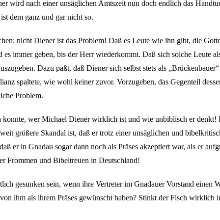
er wird nach einer unsäglichen Amtszeit nun doch endlich das Handtuch 
st dem ganz und gar nicht so.
hen: nicht Diener ist das Problem! Daß es Leute wie ihn gibt, die Got
d es immer geben, bis der Herr wiederkommt. Daß sich solche Leute als
s auszugeben. Dazu paßt, daß Diener sich selbst stets als „Brückenbauer“
ianz spaltete, wie wohl keiner zuvor. Vorzugeben, das Gegenteil desse
tliche Problem.
n konnte, wer Michael Diener wirklich ist und wie unbiblisch er denkt
 weit größere Skandal ist, daß er trotz einer unsäglichen und bibelkrit
 daß er in Gnadau sogar dann noch als Präses akzeptiert war, als er au
er Frommen und Bibeltreuen in Deutschland!
lich gesunken sein, wenn ihre Vertreter im Gnadauer Vorstand einen Wo
 von ihm als ihrem Präses gewünscht haben? Stinkt der Fisch wirklich