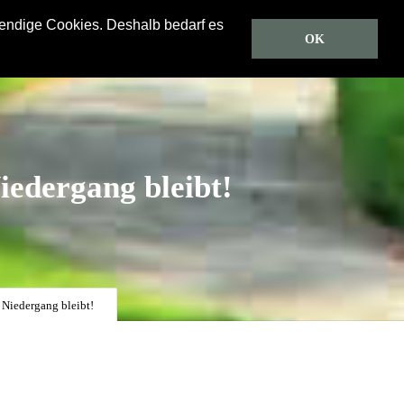
wendige Cookies. Deshalb bedarf es
Predigten
CD/DVD
Gästebuch
Über uns
OK
iedergang bleibt!
 Niedergang bleibt!