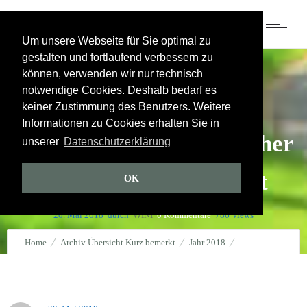
Um unsere Webseite für Sie optimal zu
gestalten und fortlaufend verbessern zu
Jahr 2018
können, verwenden wir nur technisch
notwendige Cookies. Deshalb bedarf es
Johannes Hartl –
keiner Zustimmung des Benutzers. Weitere
Informationen zu Cookies erhalten Sie in
katholisch-charismatischer
unserer
Datenschutzerklärung
Verführer der Endzeit
OK
20. Mai 2018
durch
WINI
0
Kommentare
786 Views
Home
Archiv Übersicht Kurz bemerkt
Jahr 2018
Johannes Hartl – katholisch-charismatischer Verführer der Endzeit