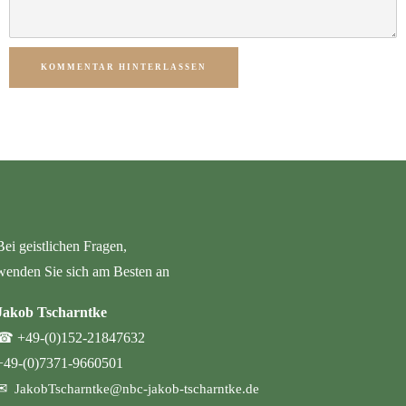
KOMMENTAR HINTERLASSEN
Bei geistlichen Fragen,
wenden Sie sich am Besten an
Jakob Tscharntke
☎
+49-(0)152-21847632
+49-(0)7371-9660501
✉
JakobTscharntke@nbc-jakob-tscharntke.de