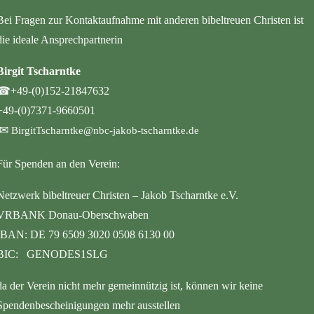
Bei Fragen zur Kontaktaufnahme mit anderen bibeltreuen Christen ist
die ideale Ansprechpartnerin
Birgit Tscharntke
☎
+49-(0)152-21847632
+49-(0)7371-9660501
✉
BirgitTscharntke@nbc-jakob-tscharntke.de
Für Spenden an den Verein:
Netzwerk bibeltreuer Christen – Jakob Tscharntke e.V.
VRBANK Donau-Oberschwaben
IBAN: DE 79 6509 3020 0508 6130 00
BIC: GENODES1SLG
da der Verein nicht mehr gemeinnützig ist, können wir keine
Spendenbescheinigungen mehr ausstellen