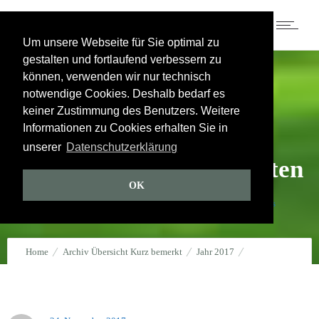
Um unsere Webseite für Sie optimal zu
gestalten und fortlaufend verbessern zu
können, verwenden wir nur technisch
Jahr 2017
notwendige Cookies. Deshalb bedarf es
keiner Zustimmung des Benutzers. Weitere
Christliche
Informationen zu Cookies erhalten Sie in
unserer
Datenschutzerklärung
Überlebensgemeinschaften
OK
24. November 2017
durch
WINI
0
Kommentare
785 Views
Home
Archiv Übersicht Kurz bemerkt
Jahr 2017
Christliche Überlebensgemeinschaften