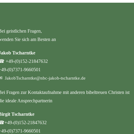
Bei geistlichen Fragen,
wenden Sie sich am Besten an
Jakob Tscharntke
☎
+49-(0)152-21847632
+49-(0)7371-9660501
✉
JakobTscharntke@nbc-jakob-tscharntke.de
Bei Fragen zur Kontaktaufnahme mit anderen bibeltreuen Christen ist
die ideale Ansprechpartnerin
Birgit Tscharntke
☎
+49-(0)152-21847632
+49-(0)7371-9660501